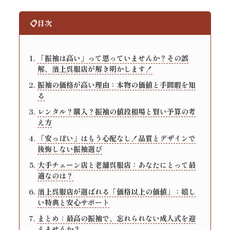
目次
「振袖は高い」って思っていませんか？その誤
解、濱上呉服店が解き明かします！
振袖の価格が高い理由：本物の価値と手間暇を知
る
レンタル？購入？振袖の値段相場と賢い予算の考
え方
「安っぽい」はもう心配なし！品質とデザインで
後悔しない振袖選び
大手チェーン店と老舗呉服店：あなたにとって最
適なのは？
濱上呉服店が選ばれる「価格以上の価値」：嬉し
い特典と安心サポート
まとめ：最高の振袖で、忘れられない成人式を迎
えませんか？