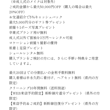
（※成人式のメイクは対象外）
ご成約金額から最大50,000円OFF（購入の場合は最大
20%OFF）
お友達紹介で5％キャッシュバック
最大5,000円分のギフト券プレゼント
前撮り1ポーズ写真プレゼント
卒業式ブランド袴が無料
成人式以外で振袖を3万円〜レンタル可能
ロケーション前撮り撮影の優待
肌着と足袋プレゼント
ショールレンタル無料
購入プランをご検討の方には、さらに手厚い特典をご用意
していますよ。
最大20回までの分割払いの金利手数料無料
購入者様は半永久的に着付け、ヘアセット無料（県内の方
限定）
クリーニング10年間無料（送料別途）
【WEB来店予約限定】新幹線片道分プレゼント（県外の方
限定）
【来店予約＆ご成約】新幹線往復分プレゼント（県外の方
限定）