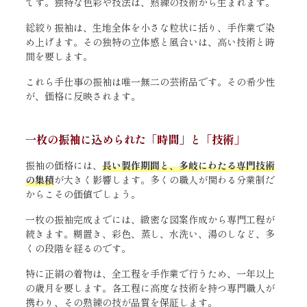
です。独特な色彩や技法は、熟練の技術から生まれます。
総絞り振袖は、生地全体を小さな粒状に括り、手作業で染
め上げます。その独特の立体感と風合いは、高い技術と時
間を要します。
これら手仕事の振袖は唯一無二の芸術品です。その希少性
が、価格に反映されます。
一枚の振袖に込められた「時間」と「技術」
振袖の価格には、
長い製作期間と、多岐にわたる専門技術
の集積
が大きく影響します。多くの職人が関わる分業制だ
からこその価値でしょう。
一枚の振袖完成までには、緻密な図案作成から専門工程が
続きます。糊置き、彩色、蒸し、水洗い、湯のしなど、多
くの段階を経るのです。
特に正絹の着物は、全工程を手作業で行うため、一年以上
の歳月を要します。各工程に高度な技術を持つ専門職人が
携わり、その熟練の技が品質を保証します。