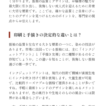
く分かります。振袖の品質とデザインは、お嬢様の魅力を
最大限に引き出し、後悔しない成人式を迎えるために非常
に大切な要素です。ここでは、確かな品質とご自身にぴっ
たりのデザインを見つけるためのポイントを、専門家の視
点からお伝えします。
印刷と手描きの決定的な違いとは？
振袖の品質を左右する大きな要素の一つに、染めの技法が
あります。市場に出回っている振袖には、主に「インクジ
ェットプリント」と「手描き友禅」の二種類があるのをご
存知でしょうか。この違いを知ることが、後悔しない振袖
選びの第一歩です。
インクジェットプリントは、現代の技術で機械が直接生地
にインクを吹き付けて柄を表現します。大量生産が可能
で、比較的リーズナブルな価格で提供されることが多いで
すね。手軽に最新トレンドのデザインを楽しめるメリット
がありますが、色の奥行きや生地そのものの風合いには限
界がある場合もございます。