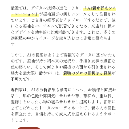
最近では、デジタル技術の進化により、
「AI着せ替えシミ
ュレーション」
が振袖選びの新しいツールとして注目され
ています。ご自身の顔写真をアップロードするだけで、気
になる振袖をバーチャルで試着できるため、来店前に様々
なデザインを効率的に比較検討できます。これは、多くの
選択肢の中からイメージを絞り込むのに非常に役立ちま
す。
しかし、AIの提案はあくまで客観的なデータに基づいたも
のです。振袖が持つ絹本来の光沢や、手描き友禅の繊細な
色の移ろい、そして何よりお嬢様の内面から引き出される
魅力を最大限に活かすには、
着物のプロの目利きと経験
が
不可欠です。
専門家は、AIの分析結果も参考にしつつ、お嬢様と直接お
話し、肌の色艶や雰囲気に合わせた帯、帯締め、重ね衿、
髪飾りといった小物の組み合わせをご提案します。細部に
までこだわったトータルコーディネートで、着る人の個性
を際立たせ、自信を持って成人式を迎えられるようサポー
トします。