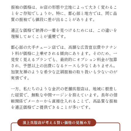
振袖の価格は、お店の形態や立地によって大きく変わるこ
とをご存知でしょうか。特に、都心部と地方では、同じ品
質の振袖でも値段に差が出ることがあります。
適正な価格で納得の一着を見つけるためには、この違いを
理解しておくことが重要です。
都心部の大手チェーン店では、高額な広告宣伝費やテナン
ト料が価格に上乗せされる傾向にあります。そのため、一
見安く見えるプランでも、最終的にオプション料金が加算
され、予想以上の出費になるケースも少なくありません。
加賀友禅のような希少な正絹振袖の取り扱いも少ないのが
実情です。
一方、私たちのような金沢の老舗呉服店は、地域に根差し
た経営で、無駄な中間マージンを抑えています。長年の信
頼関係でメーカーから直接仕入れることで、高品質な振袖
を適正価格でご提供できることが多いです。
濱上呉服店が考える賢い価格の見極め方