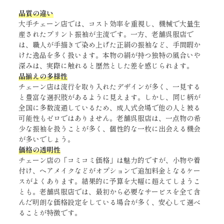
品質の違い
大手チェーン店では、コスト効率を重視し、機械で大量生
産されたプリント振袖が主流です。一方、老舗呉服店で
は、職人が手描きで染め上げた正絹の振袖など、手間暇か
けた逸品を多く扱います。本物の絹が持つ独特の風合いや
深みは、実際に触れると歴然とした差を感じられます。
品揃えの多様性
チェーン店は流行を取り入れたデザインが多く、一見する
と豊富な選択肢があるように見えます。しかし、同じ柄が
全国に多数流通しているため、成人式会場で他の人と被る
可能性もゼロではありません。老舗呉服店は、一点物の希
少な振袖を扱うことが多く、個性的な一枚に出会える機会
が多いでしょう。
価格の透明性
チェーン店の「コミコミ価格」は魅力的ですが、小物や着
付け、ヘアメイクなどがオプションで追加料金となるケー
スがよくあります。結果的に予算を大幅に超えてしまうこ
とも。老舗呉服店では、最初から必要なサービスを全て含
んだ明朗な価格設定をしている場合が多く、安心して選べ
ることが特徴です。