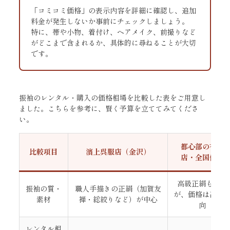
「コミコミ価格」の表示内容を詳細に確認し、追加
料金が発生しないか事前にチェックしましょう。
特に、帯や小物、着付け、ヘアメイク、前撮りなど
がどこまで含まれるか、具体的に尋ねることが大切
です。
振袖のレンタル・購入の価格相場を比較した表をご用意し
ました。こちらを参考に、賢く予算を立ててみてくださ
い。
都心部の有名
比較項目
濱上呉服店（金沢）
店・全国催事
高級正絹も扱う
振袖の質・
職人手描きの正絹（加賀友
が、価格は高騰
素材
禅・総絞りなど）が中心
向
レンタル相