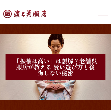
「振袖は高い」は誤解？老舗呉
服店が教える 賢い選び方と後
悔しない秘密