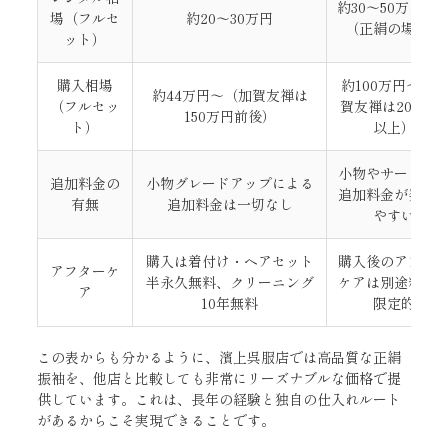
約30〜50万円以
場（フルセ
約20〜30万円
（正絹の場合）
ット）
購入相場
約100万円〜（加
約44万円〜（加賀友禅は
（フルセッ
賀友禅は200万
150万円前後）
ト）
以上）
小物やサービス
追加料金の
小物グレードアップによる
追加料金が発生
有無
追加料金は一切なし
やすい
購入は着付け・ヘアセット
購入後のアフタ
アフターケ
半永久無料、クリーニング
ケアは別途料金
ア
10年無料
限定的
この表からも分かるように、濱上呉服店では高品質な正絹
振袖を、他店と比較しても非常にリーズナブルな価格で提
供しています。これは、長年の経験と独自の仕入れルート
があるからこそ実現できることです。