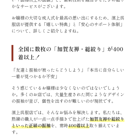
かなサービスがございます。
お嬢様の大切な成人式を最高の思い出にするため、濱上呉
服店が提供する「嬉しい特典」と「安心のサポート体制」
について、詳しくご紹介しますね。
全国に数枚の「加賀友禅・総絞り」が400
着以上！
「友達と振袖が被ったらどうしよう」「本当に自分らしい
一着が見つかるか不安」
そう感じているお嬢様は少なくないのではないでしょう
か。多くのお店では、大量生産された同じようなデザイン
の振袖が並び、個性を出すのが難しいのが現状です。
濱上呉服店では、そんなお悩みを解決します。私たちは、
熟練の職人が一点一点手描きで仕上げた
加賀友禅や総絞り
といった正絹の振袖
を、常時
400着以上
取り揃えていま
す。