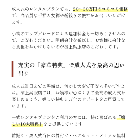
成人式のレンタルプランでも、
20〜30万円のコミコミ価格
で、高品質な手描き友禅や総絞りの振袖をお召しいただけ
ます。
小物のアップグレードによる追加料金も一切ありませんの
で、ご安心ください。明朗会計を徹底し、お客様に余計な
ご負担をおかけしないのが濱上呉服店のこだわりです。
充実の「豪華特典」で成人式を最高の思い
出に
成人式当日までの準備は、何かと大変で不安も多いですよ
ね。濱上呉服店では、お嬢様が心ゆくまで最高の成人式を
楽しめるよう、嬉しい特典と万全のサポートをご用意して
います。
一式レンタルプランをご利用の方には、特に喜ばれる
「嬉
しい10大特典」
をご提供しています。
前撮り・成人式当日の着付け・ヘアセット・メイクが無料