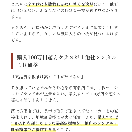
これらは
全国的にも数枚しかない希少な逸品
ばかり。他で
は出会えない、あなただけの特別な一枚が必ず見つかりま
すよ。
もちろん、古典柄から流行りのデザインまで幅広くご用意
していますので、きっとお気に入りの一枚が見つかるはず
です。
購入100万円超えクラスが「他社レンタル
と同価格」
「高品質な振袖は高くて手が出せない」
そう思っていませんか？都心部の有名店では、中間マージ
ンやブランド料が上乗せされ、購入すれば100万円を超える
振袖も珍しくありません。
濱上呉服店では、長年の取引で築き上げたメーカーとの直
接仕入れと、地域密着型の堅実な経営により、
購入すれば
100万円を超えるような最高級振袖を、他店のレンタルと
同価格帯でご提供できる
んです。