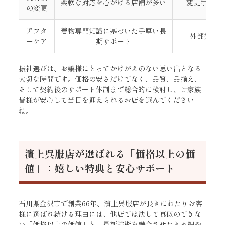
柔軟な対応を心がける店舗が多い
変更手数料
の変更
アフタ
着物専門知識に基づいた手厚い長
外部委託
ーケア
期サポート
振袖選びは、お嬢様にとってかけがえのない思い出となる
大切な時間です。価格の安さだけでなく、品質、品揃え、
そして契約後のサポート体制まで総合的に検討し、ご家族
皆様が安心して当日を迎えられるお店を選んでください
ね。
濱上呉服店が選ばれる「価格以上の価
値」：嬉しい特典と安心サポート
石川県金沢市で創業66年、濱上呉服店が長きにわたりお客
様に選ばれ続ける理由には、他店では決して真似のできな
い「価格以上の価値」と、最新技術を融合させたきめ細や