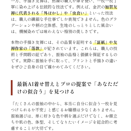
一方、手描き友禅は、熟練の職人が筆を使い、一枚一枚丁
寧に染め上げる伝統的な技法です。例えば、金沢の
加賀友
禅に代表される「外ぼかし」や「虫食い」
といった技法
は、職人の繊細な手仕事でしか表現できません。色のグラ
デーションや柄の立体感、生地のしっとりとした風合い
は、機械染めでは味わえない格別の美しさです。
本物の手描き友禅には、その品質を証明する
「証紙」や友
禅作家の「落款」
が記されています。これらは、職人の技
術と手間暇の証であり、振袖の品格と価値を保証するもの
です。実際に振袖を手に取って、プリントと手描きの違い
をぜひご自身の目で確かめてみてください。
最新AI着せ替えとプロの提案で「あなただ
けの似合う」を見つける
「たくさんの振袖の中から、本当に自分に似合う一枚を見
つけられるか不安」と感じるお嬢様は少なくありません。
振袖選びは、単に好きな色や柄を選ぶだけでなく、お顔立
ちや肌の色、体型、そしてなりたいイメージを総合的に考
慮することが大切です。