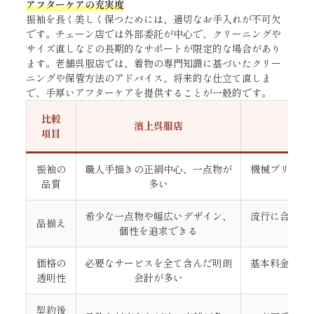
アフターケアの充実度
振袖を長く美しく保つためには、適切なお手入れが不可欠
です。チェーン店では外部委託が中心で、クリーニングや
サイズ直しなどの長期的なサポートが限定的な場合があり
ます。老舗呉服店では、着物の専門知識に基づいたクリー
ニングや保管方法のアドバイス、将来的な仕立て直しま
で、手厚いアフターケアを提供することが一般的です。
比較
濱上呉服店
項目
振袖の
職人手描きの正絹中心、一点物が
機械プリント
品質
多い
希少な一点物や幅広いデザイン、
流行に合わせ
品揃え
個性を追求できる
価格の
必要なサービスを全て含んだ明朗
基本料金が安
透明性
会計が多い
で
契約後