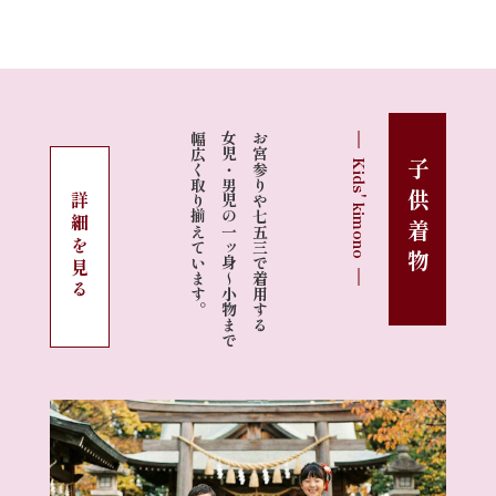
幅広く取り揃えています。
女児・男児の一ッ身〜小物まで
お宮参りや七五三で着用する
Kids' kimono
子供着物
詳細を見る