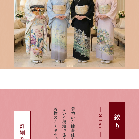
着物のことです。
という技法で染め上げた
着物の布地全体を「絞り染め」
Shibori
絞り