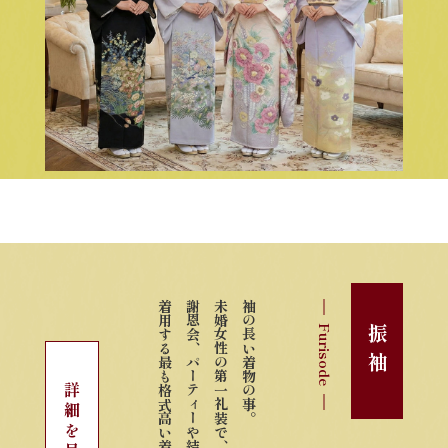
着用する最も格式高い着物です。
謝恩会、パーティーや結婚式などで
未婚女性の第一礼装で、成人式、
袖の長い着物の事。
Furisode
振袖
詳細を見る