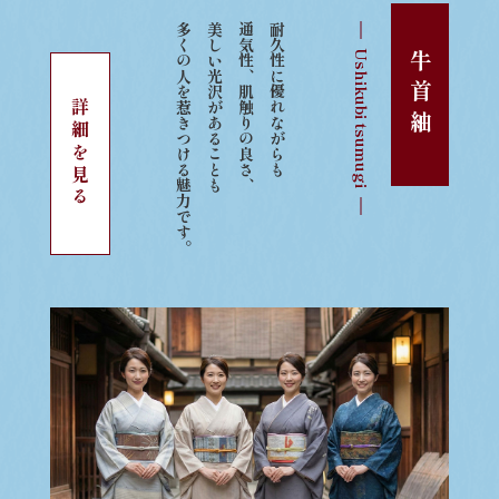
多くの人を惹きつける魅力です。
美しい光沢があることも
通気性、肌触りの良さ、
耐久性に優れながらも
Ushikubi tsumugi
牛首紬
詳細を見る