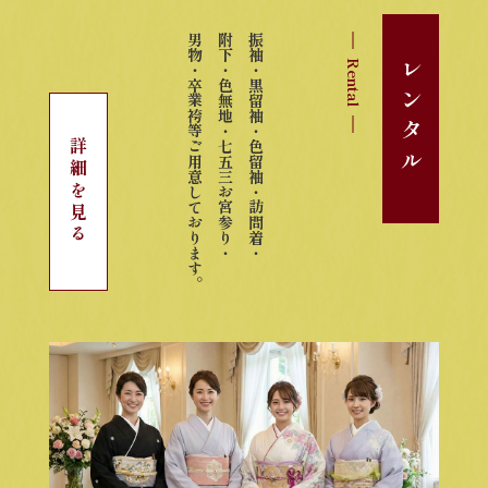
男物・卒業袴等ご用意しております。
附下・色無地・七五三お宮参り・
振袖・黒留袖・色留袖・訪問着・
Rental
レンタル
詳細を見る