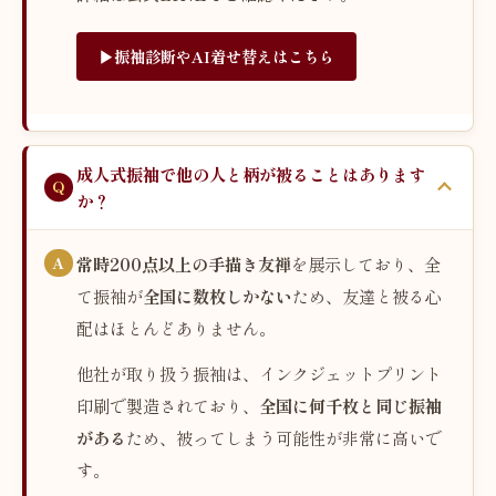
▶︎振袖診断やAI着せ替えはこちら
成人式振袖で他の人と柄が被ることはあります
か？
常時200点以上の手描き友禅
を展示しており、全
て振袖が
全国に数枚しかない
ため、友達と被る心
配はほとんどありません。
他社が取り扱う振袖は、インクジェットプリント
印刷で製造されており、
全国に何千枚と同じ振袖
がある
ため、被ってしまう可能性が非常に高いで
す。