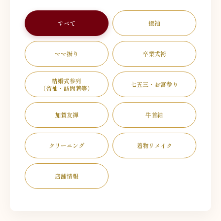
すべて
振袖
ママ振り
卒業式袴
結婚式参列
七五三・お宮参り
（留袖・訪問着等）
加賀友禅
牛首紬
クリーニング
着物リメイク
店舗情報