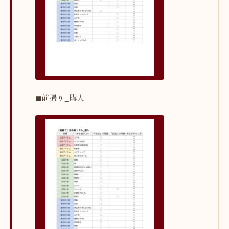
◼︎前撮り_購入