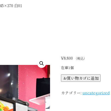
5×370 白01
¥
8,800
（税込）
在庫1個
【着
お買い物カゴに追加
物
ア
カテゴリー:
uncategorized
ー
ト】
Kimono