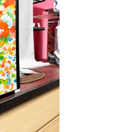
Art
445×370
白
01
個