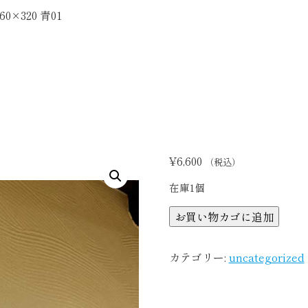
0×320 青01
¥
6,600
（税込）
在庫1個
【着
お買い物カゴに追加
物
ア
カテゴリー:
uncategorized
ー
ト】
Kimono