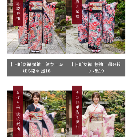
おぼろ染 総絞振袖
十日町友禅 振袖 – 滝泰 – お
十日町友禅 -振袖 – 部分絞
ぼろ染め 黒18
り -黒19
おぼろ染 総絞振袖
その他手描き振袖