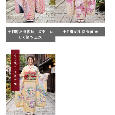
十日町友禅 振袖 – 滝泰 – お
十日町友禅 振袖 黄08
ぼろ染め 黒20
その他手描き振袖