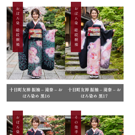
おぼろ染 総絞振袖
おぼろ染 総絞振袖
十日町友禅 振袖 – 滝泰 – お
十日町友禅 振袖 – 滝泰 – お
ぼろ染め 黒16
ぼろ染め 黒17
その他手描き振袖