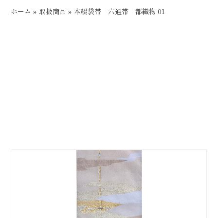
ホーム
»
取扱商品
»
本綴袋帯 六通帯 都織物 01