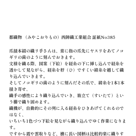
都織物 （みやこおりもの）西陣織工業組合 証紙No385
爪掻本綴の織リ手さんは、常に指の爪先にヤスリをあてノコ
ギリの歯のように刻んでおきます。
文様を織る際、図案（下絵）を経糸の下に挿し込んで経糸を
透かして見ながら、経糸を杼（ひ）ですくい緯糸を越して織
り込んでいきます。
そしてノコギリの歯のように刻んだその爪で、緯糸を1本1本
掻き寄せ、
織手の感性により織り込んでいき、筋立て（すいたて）とい
う櫛で織り固めます。
織機が、自動的にその列に入る経糸をひきあげてくれるので
はなく、
いちいち1色づつ下絵を見ながら織り込んでゆく作業になりま
す。
ですから霞や雲取りなど、横に長い図柄は比較的楽に織りす