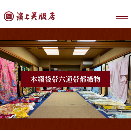
本綴袋帯六通帯
都織物