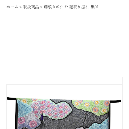
ホーム
»
取扱商品
»
藤娘きぬたや 総絞り振袖 黒01