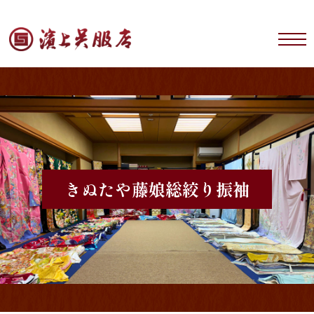
きぬたや藤娘
総絞り振袖