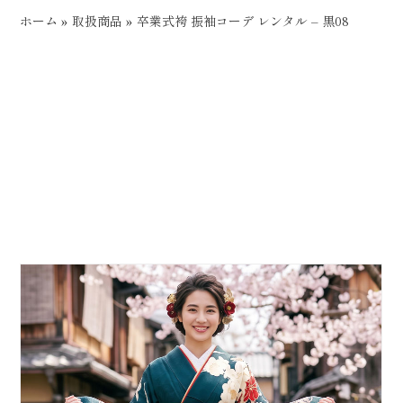
ホーム
»
取扱商品
»
卒業式袴 振袖コーデ レンタル – 黒08