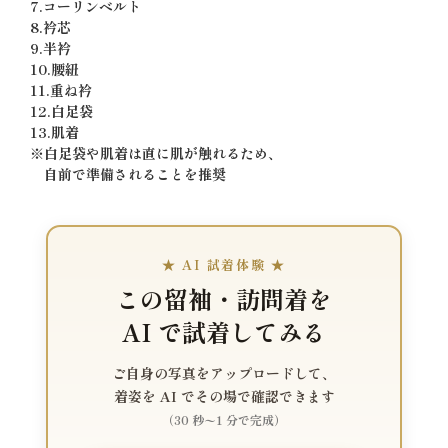
7.コーリンベルト
8.衿芯
9.半衿
10.腰紐
11.重ね衿
12.白足袋
13.肌着
※白足袋や肌着は直に肌が触れるため、
自前で準備されることを推奨
★ AI 試着体験 ★
この留袖・訪問着を
AI で試着してみる
ご自身の写真をアップロードして、
着姿を AI でその場で確認できます
（30 秒〜1 分で完成）