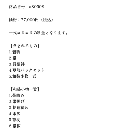
商品番号：a80508
価格：77,000円（税込）
一式コミコミの料金となります。
【含まれるもの】
1.着物
2.帯
3.長襦袢
4.草履バックセット
5.和装小物一式
【和装小物一覧】
1.帯締め
2.帯揚げ
3.伊達締め
4.末広
5.帯枕
6.帯板