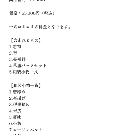
価格：55,000円（税込）
一式コミコミの料金となります。
【含まれるもの】
1.着物
2.帯
3.長襦袢
4.草履バックセット
5.和装小物一式
【和装小物一覧】
1.帯締め
2.帯揚げ
3.伊達締め
4.末広
5.帯枕
6.帯板
7.コーリンベルト