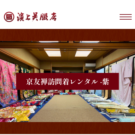
京友禅
訪問着レンタル -紫