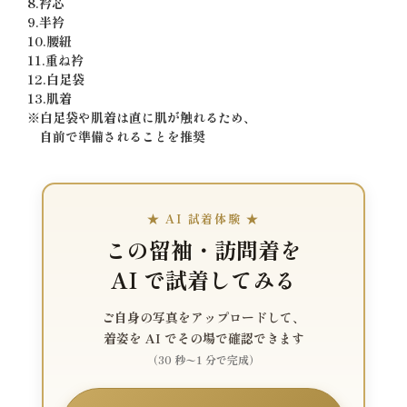
8.衿芯
9.半衿
10.腰紐
11.重ね衿
12.白足袋
13.肌着
※白足袋や肌着は直に肌が触れるため、
自前で準備されることを推奨
★ AI 試着体験 ★
この留袖・訪問着を
AI で試着してみる
ご自身の写真をアップロードして、
着姿を AI でその場で確認できます
（30 秒〜1 分で完成）