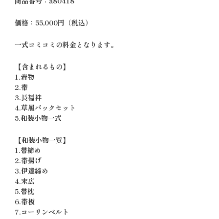
商品番号：a80418
価格：55,000円（税込）
一式コミコミの料金となります。
【含まれるもの】
1.着物
2.帯
3.長襦袢
4.草履バックセット
5.和装小物一式
【和装小物一覧】
1.帯締め
2.帯揚げ
3.伊達締め
4.末広
5.帯枕
6.帯板
7.コーリンベルト