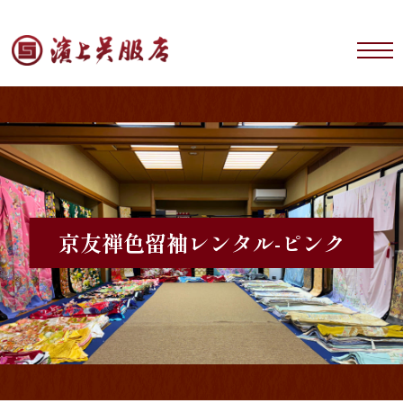
京友禅
色留袖レンタル-ピンク