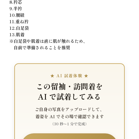
8.衿芯
9.半衿
10.腰紐
11.重ね衿
12.白足袋
13.肌着
※白足袋や肌着は直に肌が触れるため、
自前で準備されることを推奨
★ AI 試着体験 ★
この留袖・訪問着を
AI で試着してみる
ご自身の写真をアップロードして、
着姿を AI でその場で確認できます
（30 秒〜1 分で完成）