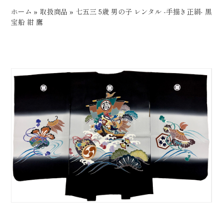
ホーム
»
取扱商品
»
七五三 5歳 男の子 レンタル -手描き正絹- 黒
宝船 紺 鷹