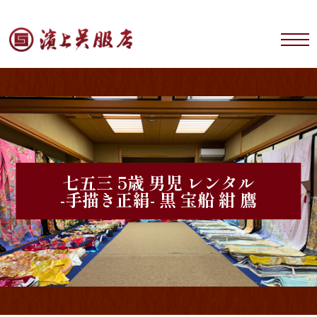
七五三 5歳 男児 レンタル
-手描き正絹- 黒 宝船 紺 鷹