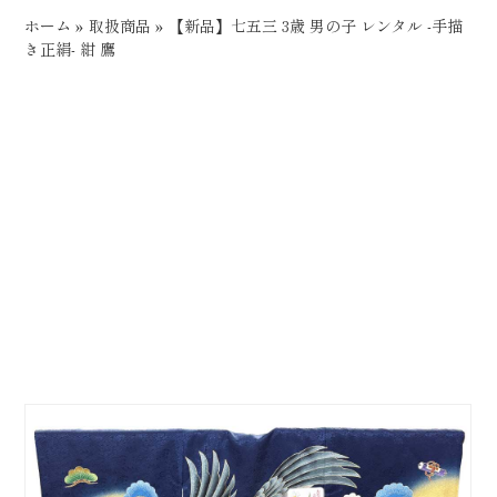
ホーム
»
取扱商品
»
【新品】七五三 3歳 男の子 レンタル -手描
き正絹- 紺 鷹