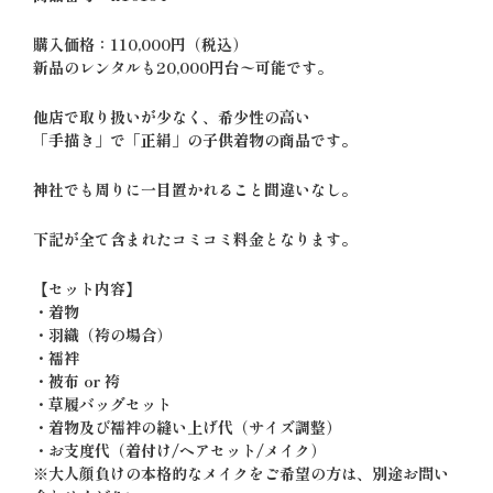
購入価格：110,000円（税込）
新品のレンタルも20,000円台〜可能です。
他店で取り扱いが少なく、希少性の高い
「手描き」で「正絹」の子供着物の商品です。
神社でも周りに一目置かれること間違いなし。
下記が全て含まれたコミコミ料金となります。
【セット内容】
・着物
・羽織（袴の場合）
・襦袢
・被布 or 袴
・草履バッグセット
・着物及び襦袢の縫い上げ代（サイズ調整）
・お支度代（着付け/ヘアセット/メイク）
※大人顔負けの本格的なメイクをご希望の方は、別途お問い