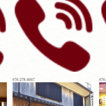
076-278-4667
076