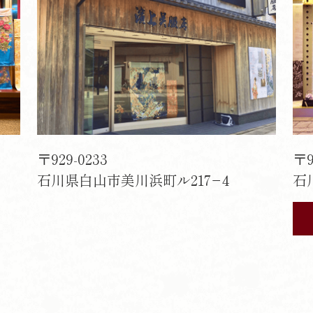
〒929-0233
〒9
石川県白山市美川浜町ル217−4
石