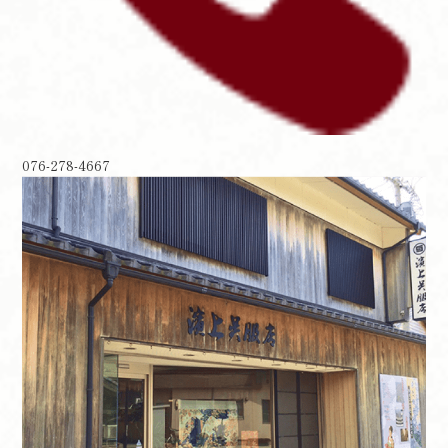
076-278-4667