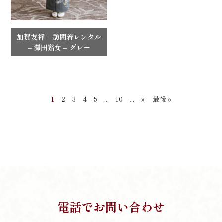
加賀友禅 – 訪問着レンタル
– 澤田谿女 – グレー
1
2
3
4
5
...
10
...
»
最後 »
電話でお問い合わせ