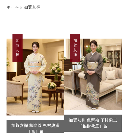
ホーム
»
加賀友禅
加賀友禅
加賀友禅
加賀友禅 色留袖 下村栄三
加賀友禅 訪問着 杉村典重
『梅樹秋草』茶
『薫』黄