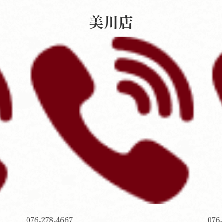
美川店
076-278-4667
076