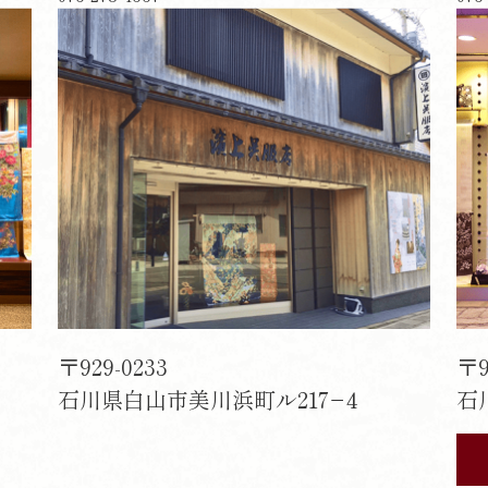
〒929-0233
〒9
石川県白山市美川浜町ル217−4
石