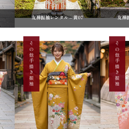
友禅振袖レンタル – 黄07
友禅振
その他手描き振袖
その他手描き振袖