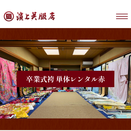
卒業式袴 単体レンタル
赤