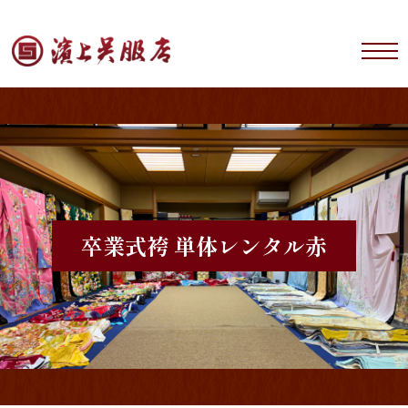
卒業式袴 単体レンタル
赤