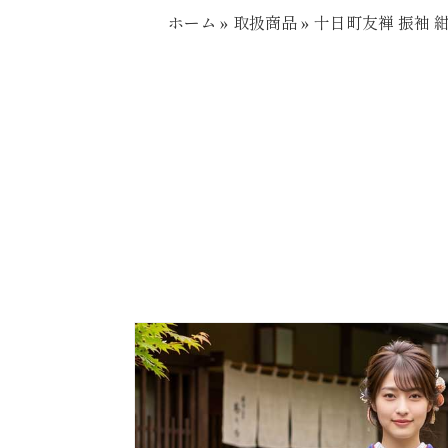
ホーム
»
取扱商品
»
十日町友禅 振袖 紺