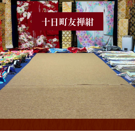
十日町友禅
紺