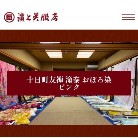
十日町友禅 滝泰 おぼろ染
ピンク