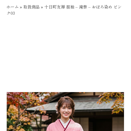
ホーム
»
取扱商品
»
十日町友禅 振袖 – 滝泰 – おぼろ染め ピン
ク03