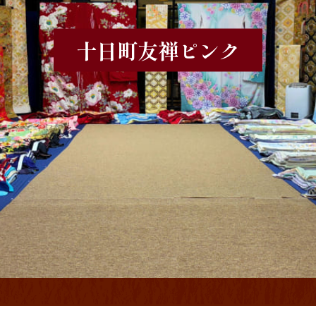
十日町友禅
ピンク