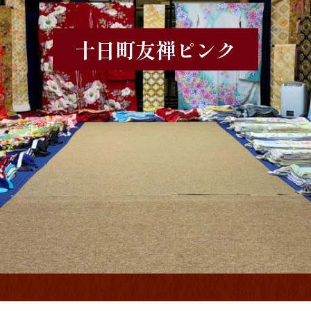
十日町友禅
ピンク