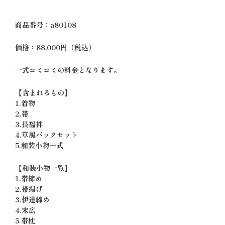
商品番号：a80108
価格：88,000円（税込）
一式コミコミの料金となります。
【含まれるもの】
1.着物
2.帯
3.長襦袢
4.草履バックセット
5.和装小物一式
【和装小物一覧】
1.帯締め
2.帯揚げ
3.伊達締め
4.末広
5.帯枕