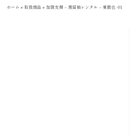
ホーム
»
取扱商品
»
加賀友禅 – 黒留袖レンタル – 東徹也 -01