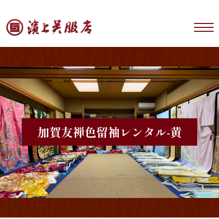
加賀友禅
色留袖レンタル-黄