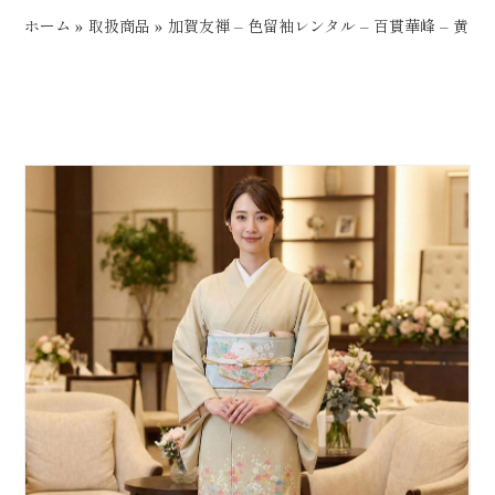
ホーム
»
取扱商品
»
加賀友禅 – 色留袖レンタル – 百貫華峰 – 黄