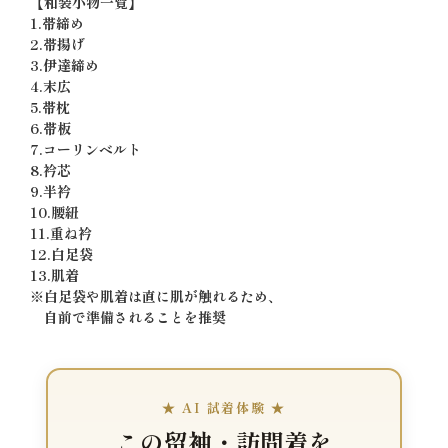
【和装小物一覧】
1.帯締め
2.帯揚げ
3.伊達締め
4.末広
5.帯枕
6.帯板
7.コーリンベルト
8.衿芯
9.半衿
10.腰紐
11.重ね衿
12.白足袋
13.肌着
※白足袋や肌着は直に肌が触れるため、
自前で準備されることを推奨
★ AI 試着体験 ★
この留袖・訪問着を