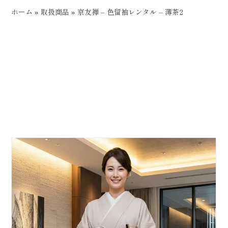
ホーム
»
取扱商品
»
京友禅 – 色留袖レンタル – 薄茶2