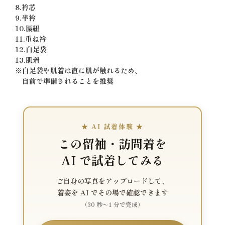
8.衿芯
9.半衿
10.腰紐
11.重ね衿
12.白足袋
13.肌着
※白足袋や肌着は直に肌が触れるため、
自前で準備されることを推奨
★ AI 試着体験 ★
この留袖・訪問着を
AI で試着してみる
ご自身の写真をアップロードして、
着姿を AI でその場で確認できます
（30 秒〜1 分で完成）