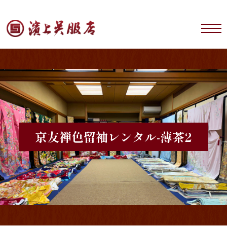
京友禅
色留袖レンタル-薄茶2