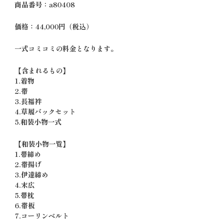
商品番号：a80408
価格：44,000円（税込）
一式コミコミの料金となります。
【含まれるもの】
1.着物
2.帯
3.長襦袢
4.草履バックセット
5.和装小物一式
【和装小物一覧】
1.帯締め
2.帯揚げ
3.伊達締め
4.末広
5.帯枕
6.帯板
7.コーリンベルト