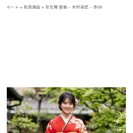
ホーム
»
取扱商品
»
京友禅 振袖 – 木村染匠 – 赤08