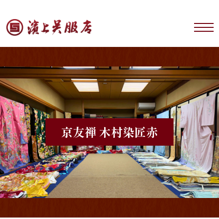
京友禅 木村染匠
赤