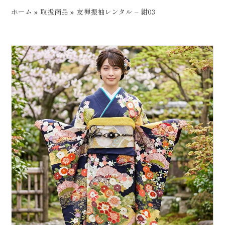
ホーム
»
取扱商品
»
友禅振袖レンタル – 紺03