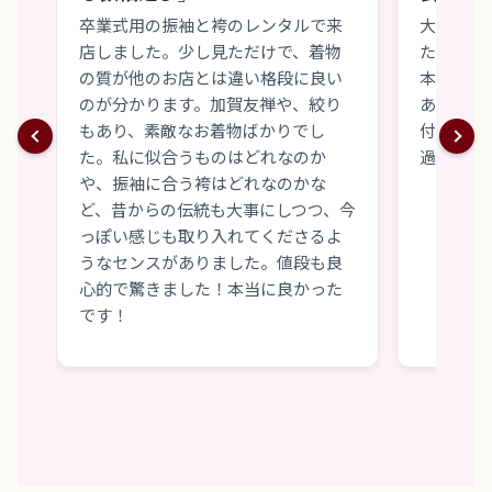
卒業式用の振袖と袴のレンタルで来
大学の卒
店しました。少し見ただけで、着物
た。他の
の質が他のお店とは違い格段に良い
本振袖と
のが分かります。加賀友禅や、絞り
あり、友
もあり、素敵なお着物ばかりでし
付けも苦
た。私に似合うものはどれなのか
過ごせま
や、振袖に合う袴はどれなのかな
ど、昔からの伝統も大事にしつつ、今
っぽい感じも取り入れてくださるよ
うなセンスがありました。値段も良
心的で驚きました！本当に良かった
です！