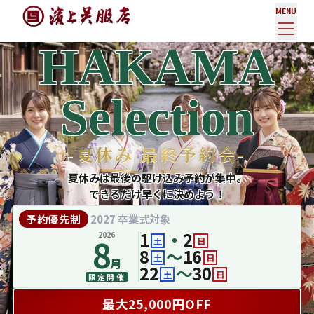
MENU
HAKAMA
Selection
-夏休み 最終予約会-
夏休みは最後の駆け込み予約が集中。
できるだけ早くに決めよう！
予約優先制
2027 卒業式対象
1
・
2
2026
8
土
日
8
〜
16
土
日
月
22
〜
30
土
日
限定開催
最大25,000円OFF