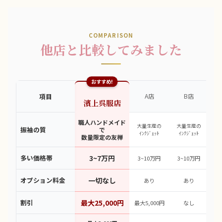
COMPARISON
他店と比較してみました
おすすめ!
項目
A店
B店
濱上呉服店
職人ハンドメイド
大量生産の
大量生産の
大
振袖の質
で
ｲﾝｸｼﾞｪｯﾄ
ｲﾝｸｼﾞｪｯﾄ
ｲ
数量限定の友禅
多い価格帯
3~7万円
3~10万円
3~10万円
3
オプション料金
一切なし
あり
あり
割引
最大25,000円
最大5,000円
なし