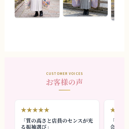
CUSTOMER VOICES
お客様の声
★★★★★
★★★
「質の高さと店員のセンスが光
「周り
る振袖選び」
会えま