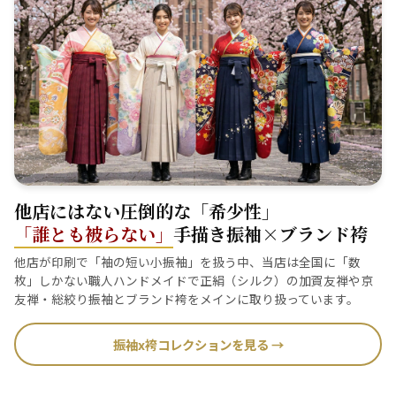
他店にはない圧倒的な「希少性」
「誰とも被らない」
手描き振袖×ブランド袴
他店が印刷で「袖の短い小振袖」を扱う中、当店は全国に「数
枚」しかない職人ハンドメイドで正絹（シルク）の加賀友禅や京
友禅・総絞り振袖とブランド袴をメインに取り扱っています。
振袖x袴コレクションを見る →