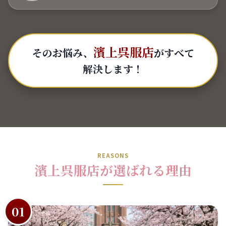
濱上呉服店
そのお悩み、
がすべて
解決します！
REASONS
濱上呉服店が選ばれる理由
01