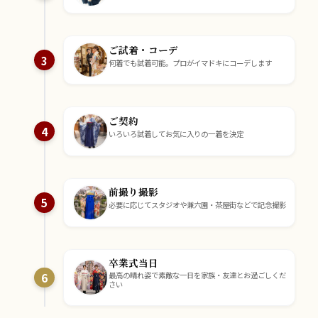
ご試着・コーデ
3
何着でも試着可能。プロがイマドキにコーデします
ご契約
4
いろいろ試着してお気に入りの一着を決定
前撮り撮影
5
必要に応じてスタジオや兼六園・茶屋街などで記念撮影
卒業式当日
6
最高の晴れ姿で素敵な一日を家族・友達とお過ごしくだ
さい