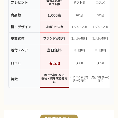
最大3,000円
プレゼント
ギフト券
コスメ
ギフト券
商品数
1,000点
200点
500点
柄・デザイン
ﾚﾄﾛﾓﾀﾞﾝ〜古典
モダン〜古典
モダン〜古典
モ
卒業式袴
ブランドが無料
無地が無料
無地が無料
無
着付・ヘア
当日無料
当日無料
当日無料
★5.0
口コミ
★4.8
★5.0
誰とも被らない
昔な
とにかく安さを
流行りを求める
振袖×袴を求める方
特徴
求める方に
方に
に
求