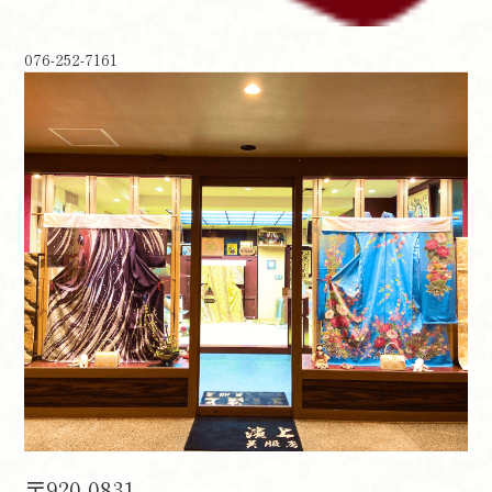
076-252-7161
〒920-0831