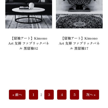
【留袖アート】Kimono
【留袖アート】Kimono
Art 友禅 ファブリックパネ
Art 友禅 ファブリックパネ
ル 黒留袖02
ル 黒留袖17
« 前へ
1
2
3
4
5
次へ »