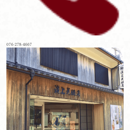
076-278-4667