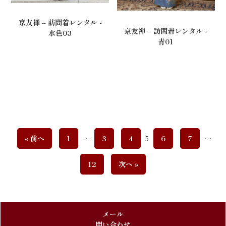
京友禅 – 訪問着レンタル -
京友禅 – 訪問着レンタル -
水色03
青01
« 前へ
1
…
3
4
5
6
7
…
12
次へ »
メール
問い合わせ