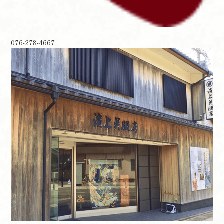
076-278-4667