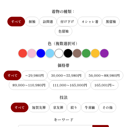
着物の種類：
すべて
振袖
訪問着
付け下げ
オシャレ着
黒留袖
色留袖
色（複数選択可）
価格帯
すべて
〜29,980円
30,000〜55,980円
56,000〜88,980円
89,000〜110,980円
111,000〜165,000円
165,001円〜
技法
すべて
加賀友禅
京友禅
絞り
牛首紬
その他
キーワード