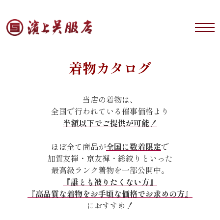
着物カタログ
当店の着物は、
全国で行われている催事価格より
半額以下でご提供が可能！
ほぼ全て商品が
全国に数着限定
で
加賀友禅・京友禅・総絞りといった
最高級ランク着物を一部公開中。
『誰とも被りたくない方』
『高品質な着物をお手頃な価格でお求めの方』
におすすめ！