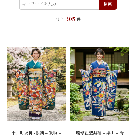
検索
305
該当
件
琉球紅型振袖 – 栗山 – 青
十日町友禅 -振袖 – 簑助 –