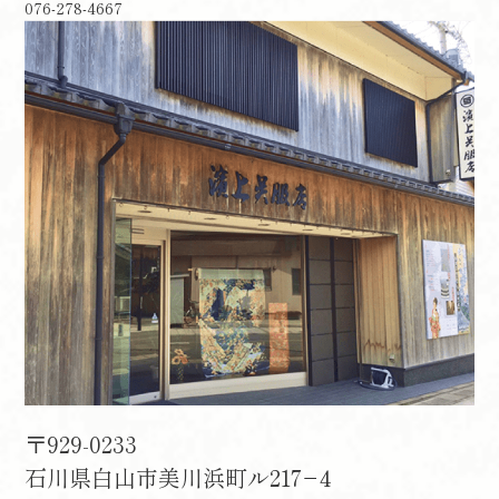
076-278-4667
〒929-0233
石川県白山市美川浜町ル217−4