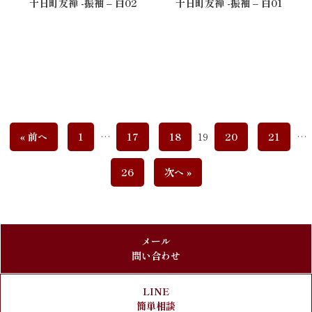
十日町友禅 -振袖 – 白02
十日町友禅 -振袖 – 白01
« 前へ
1
…
17
18
19
20
21
…
26
次へ »
メール
問い合わせ
LINE
簡単相談