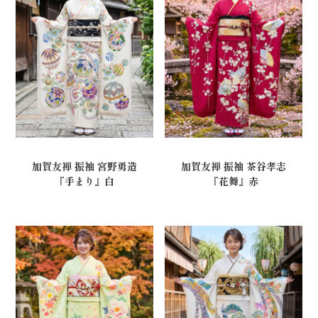
加賀友禅 振袖 宮野勇造
加賀友禅 振袖 茶谷孝志
『手まり』白
『花舞』赤