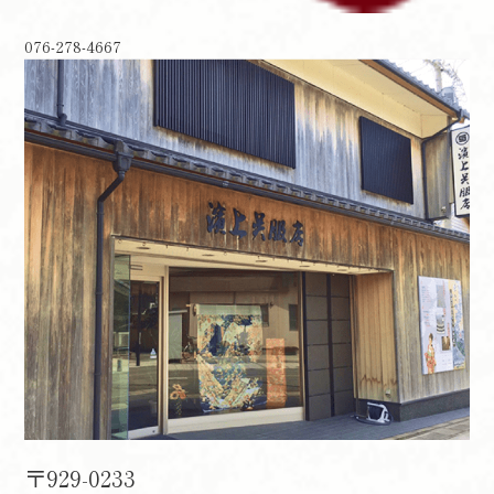
076-278-4667
〒929-0233