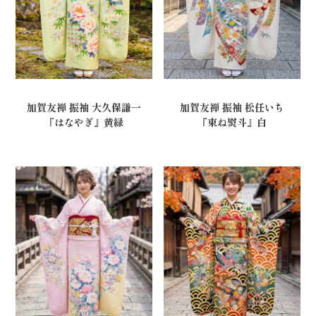
加賀友禅 振袖 大久保謙一
加賀友禅 振袖 松任いち
『はなやぎ』黄緑
『束ね熨斗』白