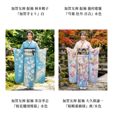
加賀友禅 振袖 藤村建雄
加賀友禅 振袖 林多鶴子
『芍薬.牡丹.百合』水色
『加賀手まり』白
加賀友禅 振袖 茶谷孝志
加賀友禅 振袖 大久保謙一
『桜花爛漫慢幕』水色
『桜幔幕模様』黄/水色