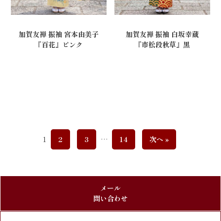
加賀友禅 振袖 宮本由美子
加賀友禅 振袖 白坂幸蔵
『百花』ピンク
『市松段秋草』黒
1
2
3
…
14
次へ »
メール
問い合わせ