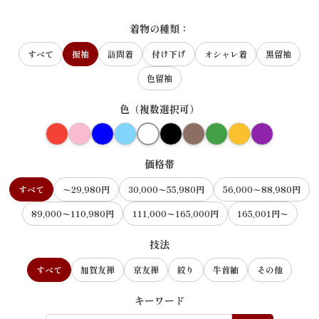
着物の種類：
すべて
振袖
訪問着
付け下げ
オシャレ着
黒留袖
色留袖
色（複数選択可）
価格帯
すべて
〜29,980円
30,000〜55,980円
56,000〜88,980円
89,000〜110,980円
111,000〜165,000円
165,001円〜
技法
すべて
加賀友禅
京友禅
絞り
牛首紬
その他
キーワード