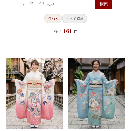
検索
振袖
×
すべて解除
161
該当
件