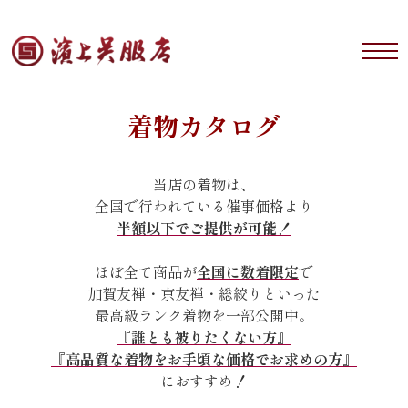
着物カタログ
当店の着物は、
全国で行われている催事価格より
半額以下でご提供が可能！
ほぼ全て商品が
全国に数着限定
で
加賀友禅・京友禅・総絞りといった
最高級ランク着物を一部公開中。
『誰とも被りたくない方』
『高品質な着物をお手頃な価格でお求めの方』
におすすめ！