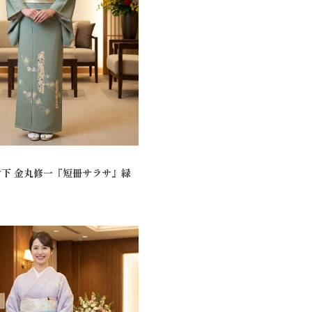
付下 金丸修一『短冊サラサ』緑