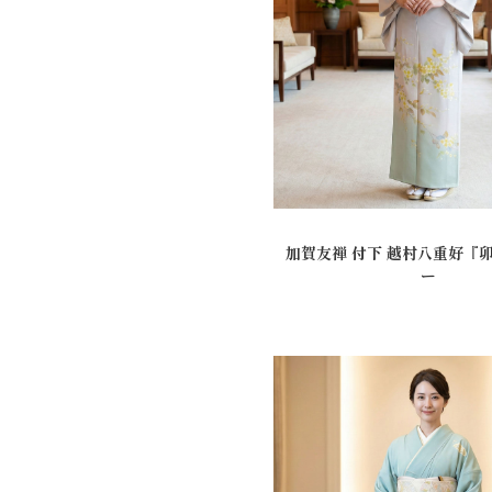
加賀友禅 付下 越村八重好『
ー