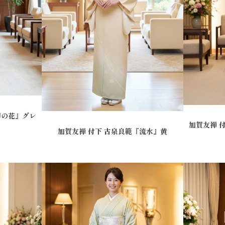
卯の花』グレ
加賀友禅 
加賀友禅 付下 古泉良範『流水』黄