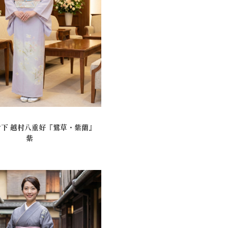
付下 越村八重好『鷺草・紫蘭』
紫