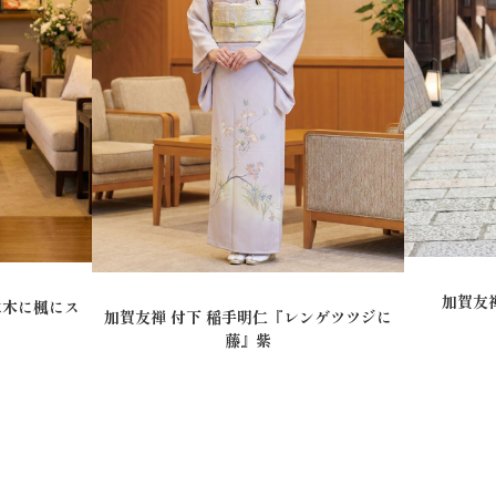
加賀友
水木に楓にス
加賀友禅 付下 稲手明仁『レンゲツツジに
藤』紫