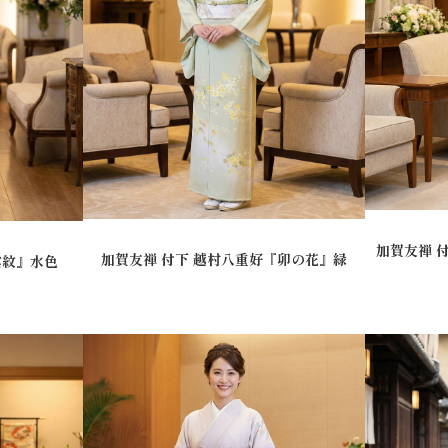
加賀友禅 
加賀友禅 付下 越村八重好『卯の花』緑
雲紋』水色