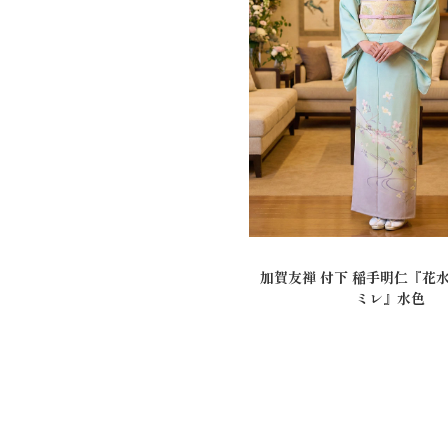
加賀友禅 付下 稲手明仁『花
ミレ』水色