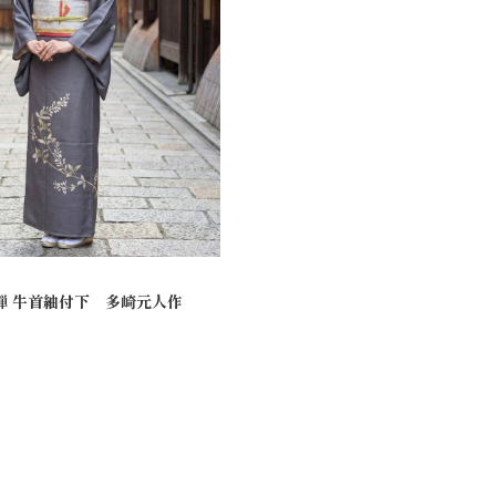
禅 牛首紬付下 多崎元人作