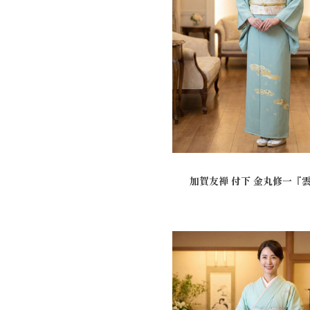
加賀友禅 付下 金丸修一『