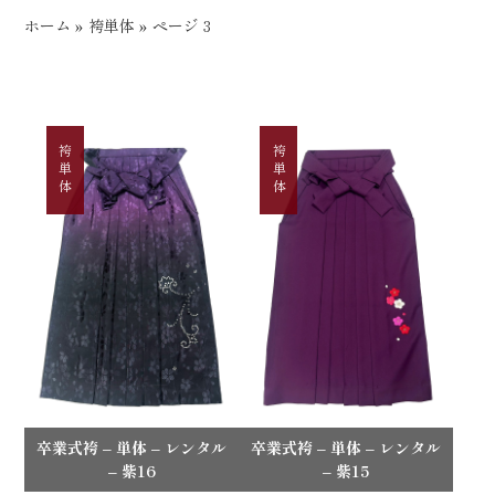
ホーム
»
袴単体
»
ページ 3
袴単体
袴単体
卒業式袴 – 単体 – レンタル
卒業式袴 – 単体 – レンタル
– 紫16
– 紫15