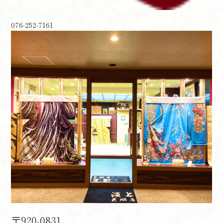
076-252-7161
〒920-0831