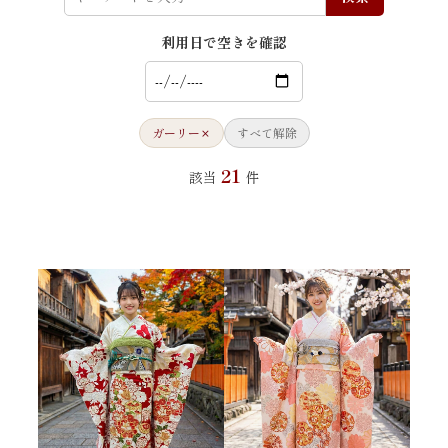
利用日で空きを確認
ガーリー
×
すべて解除
21
該当
件