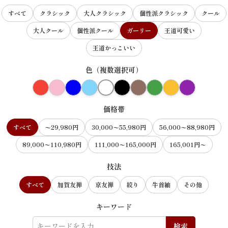
すべて
クラシック
大人クラシック
個性派クラシック
クール
大人クール
個性派クール
ガーリー
王道可愛い
王道かっこいい
色（複数選択可）
価格帯
すべて
〜29,980円
30,000〜55,980円
56,000〜88,980円
89,000〜110,980円
111,000〜165,000円
165,001円〜
技法
すべて
加賀友禅
京友禅
絞り
牛首紬
その他
キーワード
検索