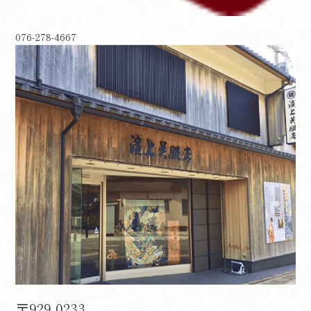
076-278-4667
〒929-0233