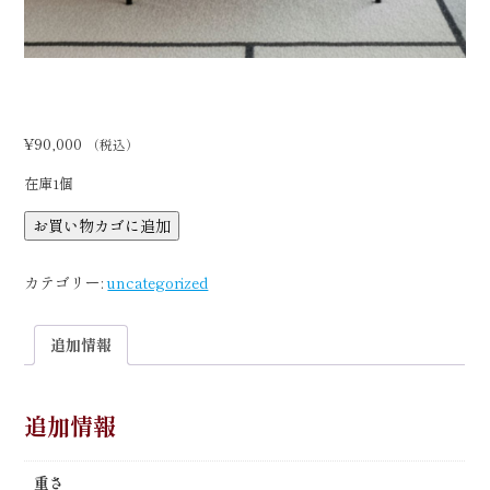
¥
90,000
（税込）
在庫1個
【留
お買い物カゴに追加
袖
ア
カテゴリー:
uncategorized
ー
ト】
Kimono
追加情報
Art
友
禅
追加情報
フ
ァ
ブ
重さ