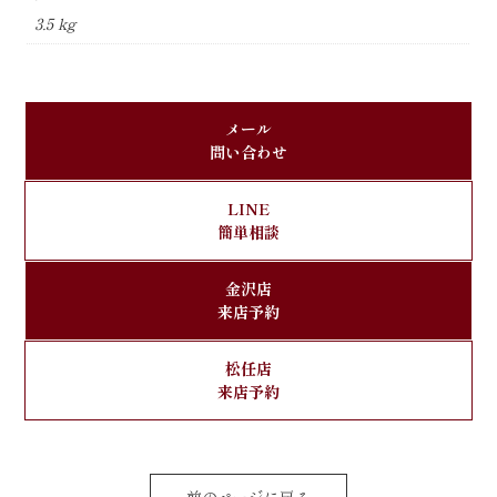
リ
3.5 kg
ッ
ク
パ
ネ
ル
メール
黒
問い合わせ
留
袖
LINE
16
簡単相談
個
金沢店
来店予約
松任店
来店予約
前のページに戻る