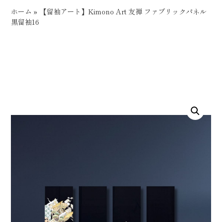
ホーム
»
【留袖アート】Kimono Art 友禅 ファブリックパネル
黒留袖16