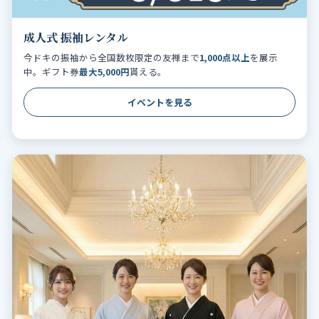
成人式 振袖レンタル
今ドキの振袖から全国数枚限定の友禅まで
1,000点以上
を展示
中。ギフト券
最大5,000円
貰える。
イベントを見る