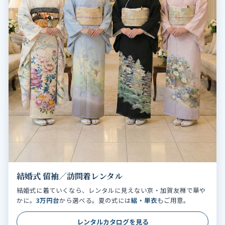
結婚式 留袖／訪問着レンタル
結婚式に着ていくなら、レンタルに見えない京・加賀友禅で華や
かに。
3万円台
から選べる。夏の式には
絽・単衣
もご用意。
レンタルカタログを見る