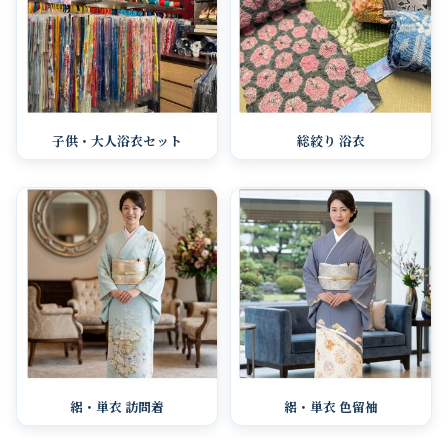
子供・大人浴衣セット
総絞り 浴衣
絽・単衣 訪問着
絽・単衣 色留袖