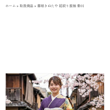
ホーム
»
取扱商品
»
藤娘きぬたや 総絞り振袖 紫01