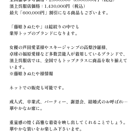
濱上呉服店価格：1,430,000円（税込）
最大「600,000円」割引になる商品もございます。
「藤娘きぬたや」は総絞りの中でも
業界トップのブランドになります。
女優の芦田愛菜様やスキージャンプの高梨沙羅様、
卓球の福原愛様など多数芸能人が着用しているブランドで、
濱上呉服店では、全国でもトップクラスに商品を取り揃えて
います。
※藤娘きぬたや様情報
ネットでの販売も可能です。
成人式、卒業式、パーティー、謝恩会、結婚式のお呼ばれ…
華やかなお席に。
重量感の煌く高雅な着姿を映し出してくれることでしょう。
華やかな装いをお楽しみ下さいませ。