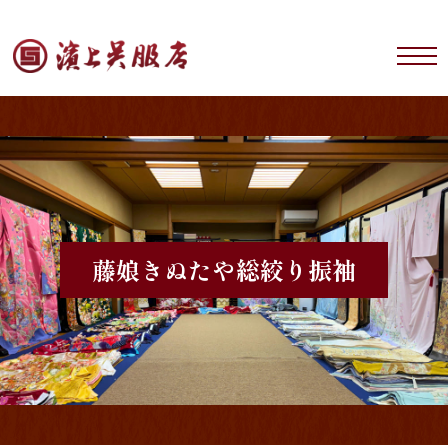
藤娘きぬたや
総絞り振袖