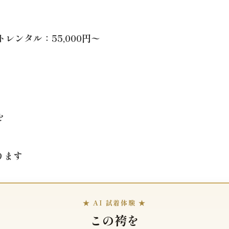
レンタル：55,000円〜
を
ります
★ AI 試着体験 ★
この袴を