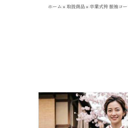
ホーム
»
取扱商品
»
卒業式袴 振袖コーデ