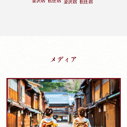
金沢店
松任店
金沢店
松任店
メディア