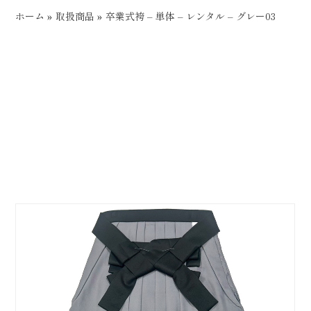
ホーム
»
取扱商品
»
卒業式袴 – 単体 – レンタル – グレー03