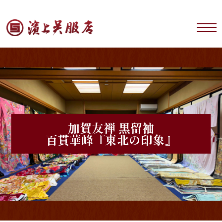
加賀友禅 黒留袖
百貫華峰『東北の印象』