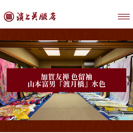
加賀友禅 色留袖
山本富男『渡月橋』水色