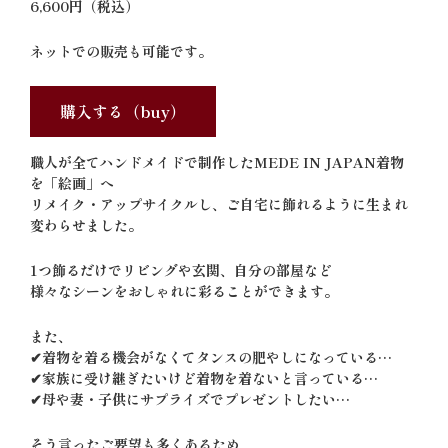
6,600円（税込）
ネットでの販売も可能です。
購入する（buy）
職人が全て
ハンドメイド
で制作したMEDE IN JAPAN着物
を
「絵画」
へ
リメイク・アップサイクルし、ご自宅に飾れるように生まれ
変わらせました。
1つ飾るだけでリビングや玄関、自分の部屋など
様々なシーンをおしゃれに彩ることができます。
また、
✔︎着物を着る機会がなくてタンスの肥やしになっている…
✔︎家族に受け継ぎたいけど着物を着ないと言っている…
✔︎母や妻・子供にサプライズでプレゼントしたい…
そう言ったご要望も多くあるため